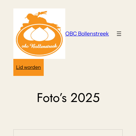
Ga
naar
de
inhoud
OBC Bollenstreek
Lid worden
Foto’s 2025