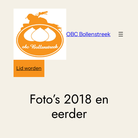
Ga
naar
de
inhoud
OBC Bollenstreek
Lid worden
Foto’s 2018 en
eerder