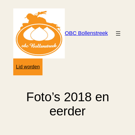
Ga
naar
de
inhoud
OBC Bollenstreek
Lid worden
Foto’s 2018 en
eerder