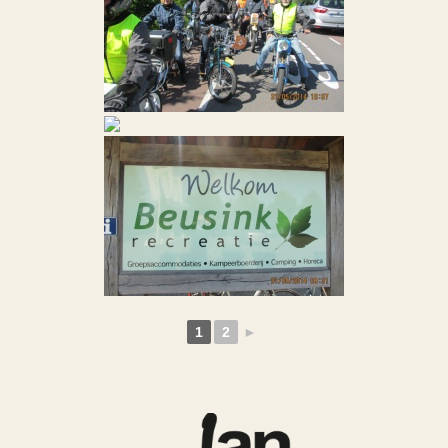
1
2
►