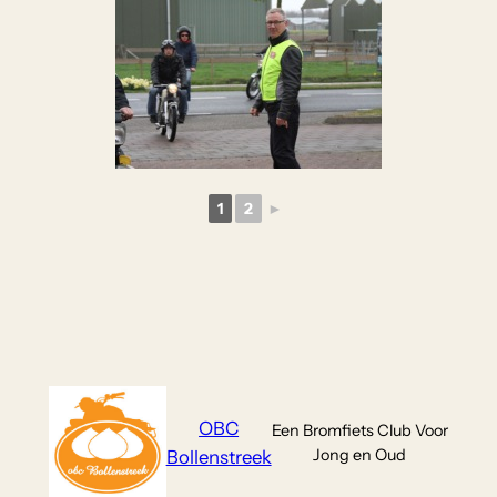
1
2
►
OBC
Een Bromfiets Club Voor
Jong en Oud
Bollenstreek