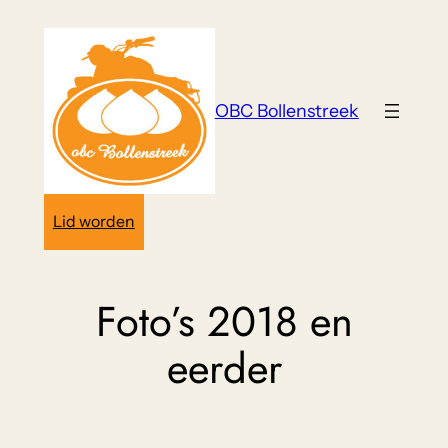
Ga
naar
de
inhoud
OBC Bollenstreek
Lid worden
Foto’s 2018 en
eerder