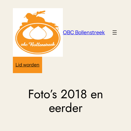
Ga
naar
de
inhoud
OBC Bollenstreek
Lid worden
Foto’s 2018 en
eerder