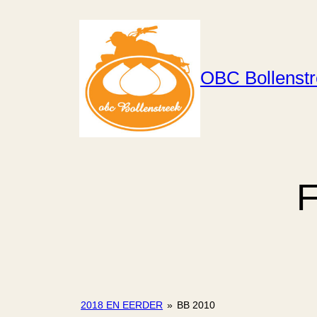
Ga
naar
de
inhoud
OBC Bollenst
F
2018 EN EERDER
»
BB 2010