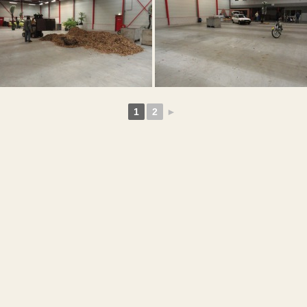
1
2
►